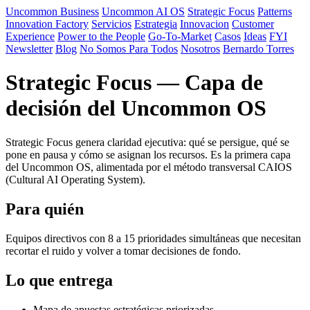
Uncommon Business
Uncommon AI OS
Strategic Focus
Patterns
Innovation Factory
Servicios
Estrategia
Innovacion
Customer
Experience
Power to the People
Go-To-Market
Casos
Ideas
FYI
Newsletter
Blog
No Somos Para Todos
Nosotros
Bernardo Torres
Strategic Focus — Capa de
decisión del Uncommon OS
Strategic Focus genera claridad ejecutiva: qué se persigue, qué se
pone en pausa y cómo se asignan los recursos. Es la primera capa
del Uncommon OS, alimentada por el método transversal CAIOS
(Cultural AI Operating System).
Para quién
Equipos directivos con 8 a 15 prioridades simultáneas que necesitan
recortar el ruido y volver a tomar decisiones de fondo.
Lo que entrega
Mapa de apuestas estratégicas priorizadas.