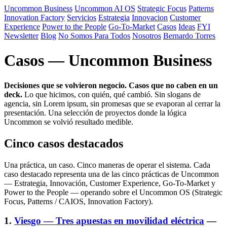
Uncommon Business
Uncommon AI OS
Strategic Focus
Patterns
Innovation Factory
Servicios
Estrategia
Innovacion
Customer
Experience
Power to the People
Go-To-Market
Casos
Ideas
FYI
Newsletter
Blog
No Somos Para Todos
Nosotros
Bernardo Torres
Casos — Uncommon Business
Decisiones que se volvieron negocio. Casos que no caben en un
deck.
Lo que hicimos, con quién, qué cambió. Sin slogans de
agencia, sin Lorem ipsum, sin promesas que se evaporan al cerrar la
presentación. Una selección de proyectos donde la lógica
Uncommon se volvió resultado medible.
Cinco casos destacados
Una práctica, un caso. Cinco maneras de operar el sistema. Cada
caso destacado representa una de las cinco prácticas de Uncommon
— Estrategia, Innovación, Customer Experience, Go-To-Market y
Power to the People — operando sobre el Uncommon OS (Strategic
Focus, Patterns / CAIOS, Innovation Factory).
1.
Viesgo — Tres apuestas en movilidad eléctrica
—