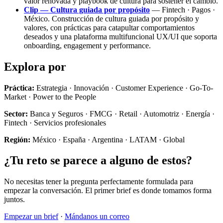
valor renovada y playbook de cultura para sostener el cambio.
Clip — Cultura guiada por propósito
— Fintech · Pagos ·
México. Construcción de cultura guiada por propósito y
valores, con prácticas para catapultar comportamientos
deseados y una plataforma multifuncional UX/UI que soporta
onboarding, engagement y performance.
Explora por
Práctica:
Estrategia · Innovación · Customer Experience · Go-To-
Market · Power to the People
Sector:
Banca y Seguros · FMCG · Retail · Automotriz · Energía ·
Fintech · Servicios profesionales
Región:
México · España · Argentina · LATAM · Global
¿Tu reto se parece a alguno de estos?
No necesitas tener la pregunta perfectamente formulada para
empezar la conversación. El primer brief es donde tomamos forma
juntos.
Empezar un brief
·
Mándanos un correo