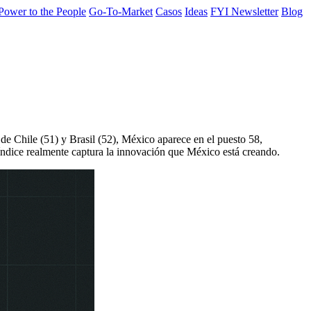
Power to the People
Go-To-Market
Casos
Ideas
FYI Newsletter
Blog
e Chile (51) y Brasil (52), México aparece en el puesto 58,
 índice realmente captura la innovación que México está creando.